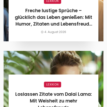
LEXIKON
Freche lustige Sprüche –
glücklich das Leben genießen: Mit
Humor, Zitaten und Lebensfreude
den Alltag feiern
4. August 2026
LEXIKON
Loslassen Zitate vom Dalai Lama:
Mit Weisheit zu mehr