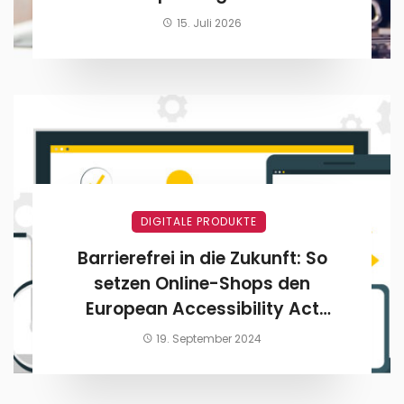
15. Juli 2026
DIGITALE PRODUKTE
Barrierefrei in die Zukunft: So
setzen Online-Shops den
European Accessibility Act
effizient und rechtskonform um
19. September 2024