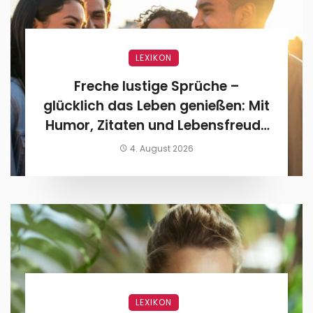
LEXIKON
Freche lustige Sprüche –
glücklich das Leben genießen: Mit
Humor, Zitaten und Lebensfreude
den Alltag feiern
4. August 2026
LEXIKON