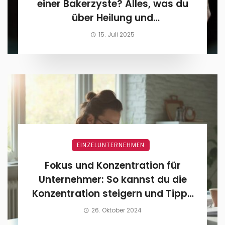
einer Bakerzyste? Alles, was du
über Heilung und
Arbeitsunfähigkeit wissen musst!
15. Juli 2025
EINZELUNTERNEHMEN
Fokus und Konzentration für
Unternehmer: So kannst du die
Konzentration steigern und Tipps
für mehr Fokus
26. Oktober 2024