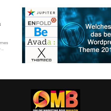
s
emes
...