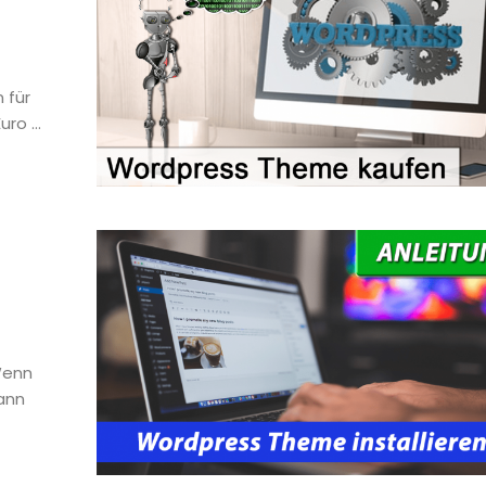
 für
ro ...
Wenn
ann