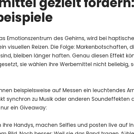
ittel gezielt fördern
beispiele
s Emotionszentrum des Gehirns, wird bei haptischen
 rein visuellen Reizen. Die Folge: Markenbotschaften,
 sind, bleiben länger haften. Genau diesen Effekt 
esetzt, sie wählen ihre Werbemittel nicht beliebig,
nen beispielsweise auf Messen ein leuchtendes 
nkt synchron zu Musik oder anderen Soundeffekten a
 nur ein Giveaway:
 ihre Handys, machen Selfies und posten live auf I
m Bild. Noch besser: Weil sie das Band tragen, fühlen