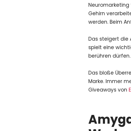
Neuromarketing w
Gehirn verarbeit
werden. Beim Anf
Das steigert di
spielt eine wich
berühren dürfen.
Das bloße Überr
Marke. Immer me
Giveaways von
Amygd