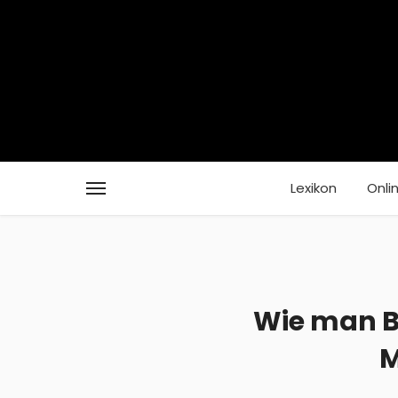
Lexikon
Onli
Wie man B
M