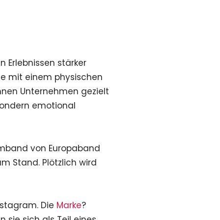
:
 Erlebnissen stärker
 die mit einem physischen
können Unternehmen gezielt
 sondern emotional
Armband von Europaband
m Stand. Plötzlich wird
nstagram. Die
Marke
?
 sie sich als Teil eines