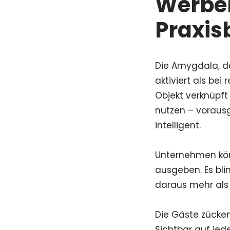
Werbem
Praxis
Die Amygdala, da
aktiviert als bei
Objekt verknüpft
nutzen – vorausg
intelligent.
Unternehmen kön
ausgeben. Es bli
daraus mehr als
Die Gäste zücken
Sichtbar auf jede