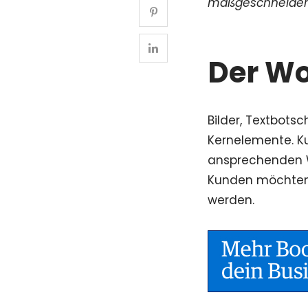
maßgeschneidert
Der Wo
Bilder, Textbots
Kernelemente. K
ansprechenden W
Kunden möchten 
werden.