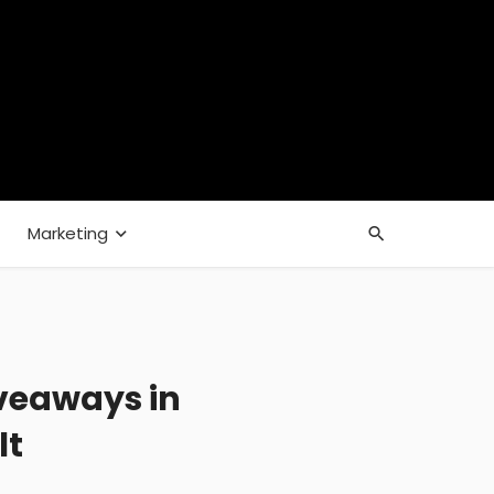
Marketing
veaways in
lt