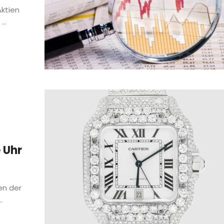
Aktien
..
 Uhr
en der
.