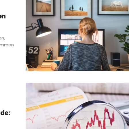
en
en,
nkommen
nde: