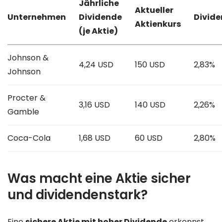
Jährliche
Aktueller
Unternehmen
Dividende
Divide
Aktienkurs
(je Aktie)
Johnson &
4,24 USD
150 USD
2,83%
Johnson
Procter &
3,16 USD
140 USD
2,26%
Gamble
Coca-Cola
1,68 USD
60 USD
2,80%
Was macht eine Aktie sicher
und dividendenstark?
Eine
sichere Aktie mit hoher Dividende
erkennst