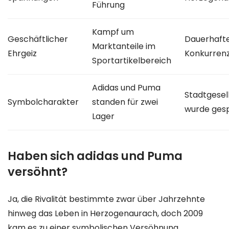
Führung
Kampf um
Geschäftlicher
Dauerhaft
Marktanteile im
Ehrgeiz
Konkurren
Sportartikelbereich
Adidas und Puma
Stadtgesel
Symbolcharakter
standen für zwei
wurde ges
Lager
Haben sich adidas und Puma
versöhnt?
Ja, die Rivalität bestimmte zwar über Jahrzehnte
hinweg das Leben in Herzogenaurach, doch 2009
kam es zu einer symbolischen Versöhnung.